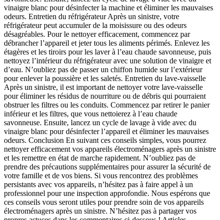
vinaigre blanc pour désinfecter la machine et éliminer les mauvaises
odeurs. Entretien du réfrigérateur Après un sinistre, votre
réfrigérateur peut accumuler de la moisissure ou des odeurs
désagréables. Pour le nettoyer efficacement, commencez par
débrancher l’appareil et jeter tous les aliments périmés. Enlevez les
étagères et les tiroirs pour les laver à l’eau chaude savonneuse, puis
nettoyez l’intérieur du réfrigérateur avec une solution de vinaigre et
d’eau. N’oubliez pas de passer un chiffon humide sur l’extérieur
pour enlever la poussière et les saletés. Entretien du lave-vaisselle
Après un sinistre, il est important de nettoyer votre lave-vaisselle
pour éliminer les résidus de nourriture ou de débris qui pourraient
obstruer les filtres ou les conduits. Commencez par retirer le panier
inférieur et les filtres, que vous nettoierez à l’eau chaude
savonneuse. Ensuite, lancez un cycle de lavage à vide avec du
vinaigre blanc pour désinfecter l’appareil et éliminer les mauvaises
odeurs. Conclusion En suivant ces conseils simples, vous pourrez
nettoyer efficacement vos appareils électroménagers après un sinistre
et les remettre en état de marche rapidement. N’oubliez pas de
prendre des précautions supplémentaires pour assurer la sécurité de
votre famille et de vos biens. Si vous rencontrez des problèmes
persistants avec vos appareils, n’hésitez pas à faire appel à un
professionnel pour une inspection approfondie. Nous espérons que
ces conseils vous seront utiles pour prendre soin de vos appareils
électroménagers après un sinistre. N’hésitez pas à partager vos
propres astuces dans les commentaires ci-dessous ! Articles