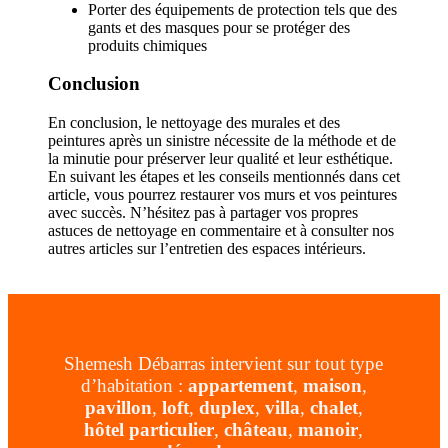
Porter des équipements de protection tels que des
gants et des masques pour se protéger des
produits chimiques
Conclusion
En conclusion, le nettoyage des murales et des
peintures après un sinistre nécessite de la méthode et de
la minutie pour préserver leur qualité et leur esthétique.
En suivant les étapes et les conseils mentionnés dans cet
article, vous pourrez restaurer vos murs et vos peintures
avec succès. N’hésitez pas à partager vos propres
astuces de nettoyage en commentaire et à consulter nos
autres articles sur l’entretien des espaces intérieurs.
Shemesh Débarras intervient sur tout type
d’habitation :
appartement
,
maison
,
pavillon
,
loft
,
duplex
,
villa
,
chalet
,
hôtel particulier
,
château
,
manoir
,