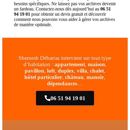
besoins spécifiques. Ne laissez pas vos archives devenir
un fardeau. Contactez-nous dès aujourd’hui au
06 51
94 19 01
pour obtenir un devis gratuit et découvrir
comment nous pouvons vous aider à gérer vos archives
de manière optimale.
Shemesh Débarras intervient sur tout type
d’habitation :
appartement
,
maison
,
pavillon
,
loft
,
duplex
,
villa
,
chalet
,
hôtel particulier
,
château
,
manoir
,
dépendances
…
06 51 94 19 01