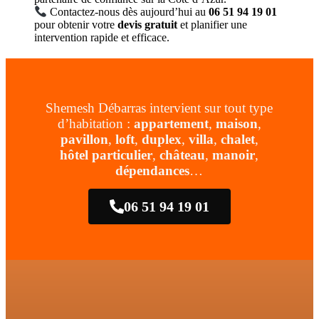
Contactez-nous dès aujourd’hui au
06 51 94 19 01
pour obtenir votre
devis gratuit
et planifier une
intervention rapide et efficace.
Shemesh Débarras intervient sur tout type
d’habitation :
appartement
,
maison
,
pavillon
,
loft
,
duplex
,
villa
,
chalet
,
hôtel particulier
,
château
,
manoir
,
dépendances
…
06 51 94 19 01