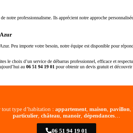
 de notre professionnalisme. Ils apprécient notre approche personnalisée 
’Azur
zur. Peu importe votre besoin, notre équipe est disponible pour répond
aites le choix d’un service de débarras professionnel, efficace et respec
aujourd’hui au
06 51 94 19 01
pour obtenir un devis gratuit et découvr
 tout type d’habitation :
appartement
,
maison
,
pavillon
,
particulier
,
château
,
manoir
,
dépendances
…
06 51 94 19 01