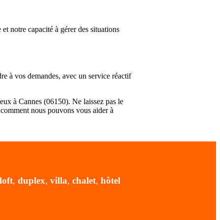
et notre capacité à gérer des situations
re à vos demandes, avec un service réactif
tueux à Cannes (06150). Ne laissez pas le
ir comment nous pouvons vous aider à
loft
,
duplex
,
villa
,
chalet
,
hôtel