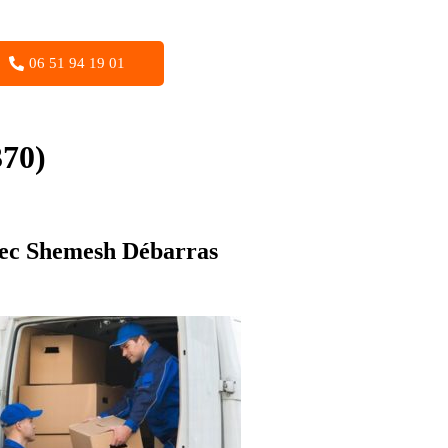
06 51 94 19 01
370)
avec Shemesh Débarras