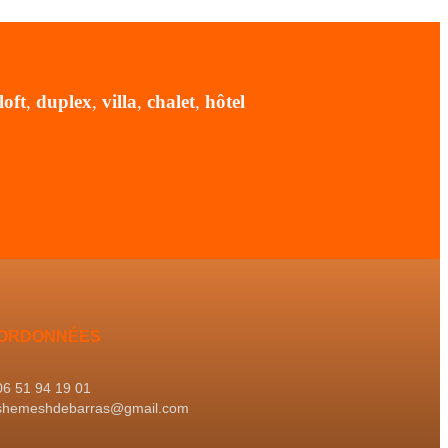
loft
,
duplex
,
villa
,
chalet
,
hôtel
ORDONNÉES
06 51 94 19 01
shemeshdebarras@gmail.com