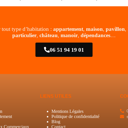
 tout type d’habitation :
appartement
,
maison
,
pavillon
,
particulier
,
château
,
manoir
,
dépendances
…
06 51 94 19 01
LIENS UTILES
CO
on
Mentions Légales
tement
Politique de confidentialité
Blog
ux Commerciaux
Contact