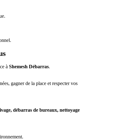
ue.
onnel.
us
nce à
Shemesh Débarras
.
nées, gagner de la place et respecter vos
hivage, débarras de bureaux, nettoyage
nvironnement.