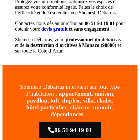
Protégez vos informations, optimisez vos espaces et
assurez votre conformité légale. Faites le choix de
l’efficacité et de la sérénité avec Shemesh Débarras.
Contactez-nous dès aujourd’hui au
06 51 94 19 01
pour
obtenir votre
devis gratuit
et sans engagement
.
Shemesh Débarras, votre
professionnel du débarras
et de la
destruction d’archives à Monaco (98000)
et
sur toute la Côte d’Azur.
Shemesh Débarras intervient sur tout type
d’habitation :
appartement
,
maison
,
pavillon
,
loft
,
duplex
,
villa
,
chalet
,
hôtel particulier
,
château
,
manoir
,
dépendances
…
06 51 94 19 01