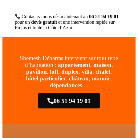
Contactez-nous dès maintenant au
06 51 94 19 01
pour un
devis gratuit
et une intervention rapide sur
Fréjus et toute la Côte d’Azur.
Shemesh Débarras intervient sur tout type
d’habitation :
appartement
,
maison
,
pavillon
,
loft
,
duplex
,
villa
,
chalet
,
hôtel particulier
,
château
,
manoir
,
dépendances
…
06 51 94 19 01