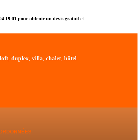
 19 01 pour obtenir un devis gratuit
et
loft
,
duplex
,
villa
,
chalet
,
hôtel
ORDONNÉES