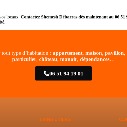
 vos locaux.
Contactez Shemesh Débarras dès maintenant au 06 51 94
ité.
 tout type d’habitation :
appartement
,
maison
,
pavillon
,
particulier
,
château
,
manoir
,
dépendances
…
06 51 94 19 01
LIENS UTILES
CO