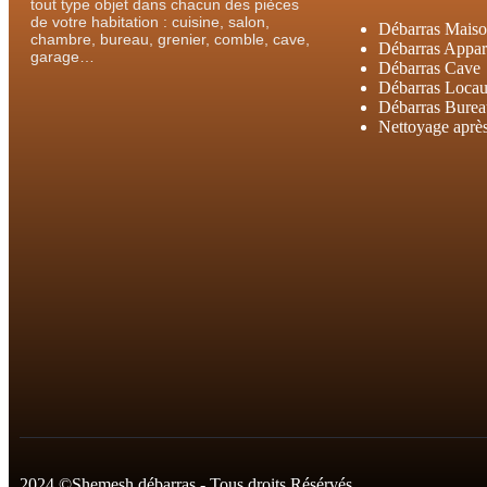
tout type objet dans chacun des pièces
de votre habitation : cuisine, salon,
Débarras Mais
chambre, bureau, grenier, comble, cave,
Débarras Appar
garage…
Débarras Cave
Débarras Loca
Débarras Bure
Nettoyage après 
2024 ©Shemesh débarras - Tous droits Résérvés