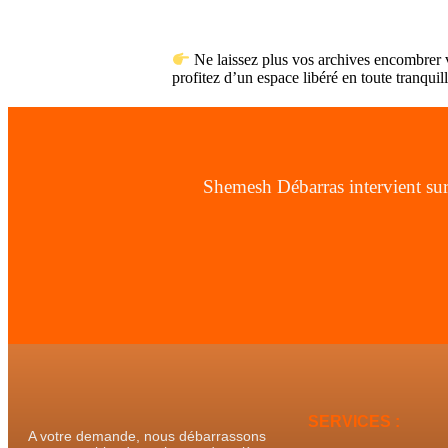
Ne laissez plus vos archives encombrer
profitez d’un espace libéré en toute tranquill
Shemesh Débarras intervient sur
SERVICES :
A votre demande, nous débarrassons