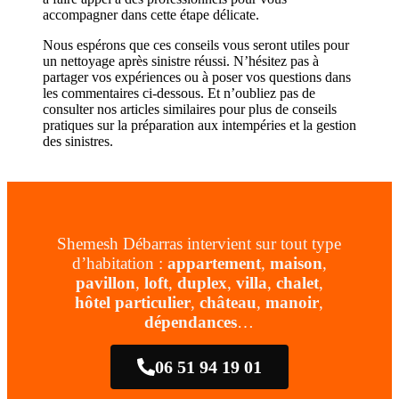
accompagner dans cette étape délicate.
Nous espérons que ces conseils vous seront utiles pour
un nettoyage après sinistre réussi. N’hésitez pas à
partager vos expériences ou à poser vos questions dans
les commentaires ci-dessous. Et n’oubliez pas de
consulter nos articles similaires pour plus de conseils
pratiques sur la préparation aux intempéries et la gestion
des sinistres.
Shemesh Débarras intervient sur tout type
d’habitation :
appartement
,
maison
,
pavillon
,
loft
,
duplex
,
villa
,
chalet
,
hôtel particulier
,
château
,
manoir
,
dépendances
…
06 51 94 19 01