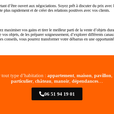
ant d’être ouvert aux négociations. Soyez prêt à discuter du prix avec les
e plus rapidement et de créer des relations positives avec vos clients.
ez maximiser vos gains et tirer le meilleur parti de la vente d’objets d
 vos objets, de les préparer soigneusement, d’explorer différents canaux 
es conseils, vous pourrez transformer votre débarras en une opportunité 
 tout type d’habitation :
appartement
,
maison
,
pavillon
,
particulier
,
château
,
manoir
,
dépendances
…
06 51 94 19 01