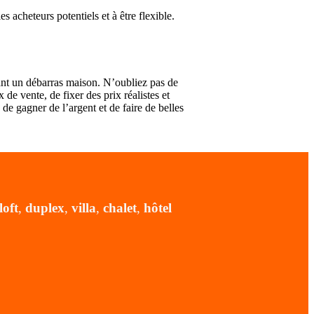
 acheteurs potentiels et à être flexible.
urant un débarras maison. N’oubliez pas de
de vente, de fixer des prix réalistes et
de gagner de l’argent et de faire de belles
loft
,
duplex
,
villa
,
chalet
,
hôtel