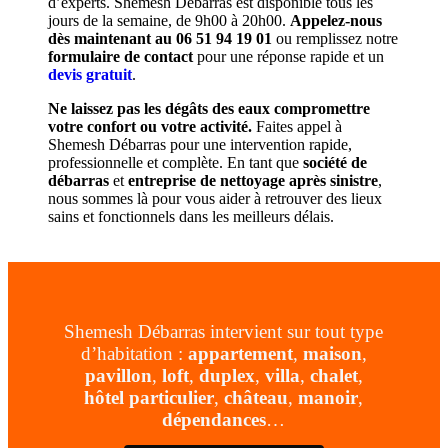
d’experts. Shemesh Débarras est disponible tous les
jours de la semaine, de 9h00 à 20h00.
Appelez-nous
dès maintenant au 06 51 94 19 01
ou remplissez notre
formulaire de contact
pour une réponse rapide et un
devis gratuit
.
Ne laissez pas les dégâts des eaux compromettre
votre confort ou votre activité.
Faites appel à
Shemesh Débarras pour une intervention rapide,
professionnelle et complète. En tant que
société de
débarras
et
entreprise de nettoyage après sinistre
,
nous sommes là pour vous aider à retrouver des lieux
sains et fonctionnels dans les meilleurs délais.
Shemesh Débarras intervient sur tout type
d’habitation :
appartement
,
maison
,
pavillon
,
loft
,
duplex
,
villa
,
chalet
,
hôtel particulier
,
château
,
manoir
,
dépendances
…