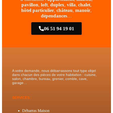
pavillon
,
loft
,
duplex
,
villa
,
chalet
,
hôtel particulier
,
château
,
manoir
,
dépendances
…
06 51 94 19 01
A votre demande, nous débarrassons tout type objet
dans chacun des pièces de votre habitation : cuisine,
salon, chambre, bureau, grenier, comble, cave,
garage…
SERVICES :
Débarras Maison